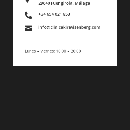
29640 Fuengirola, Málaga
+34 654 021 853

info@clinicakiravisenberg.com

Lunes – viernes: 10:00 – 20:00