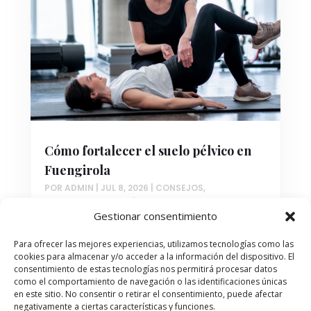
Cómo fortalecer el suelo pélvico en
Fuengirola
POR
ADMIN
|
JUL 8, 2026
|
CONSEJOS
,
TRATAMIENTOS ESTÉTICOS
Gestionar consentimiento
Si buscas fortalecer suelo pélvico
Fuengirola con tecnología avanzada y
Para ofrecer las mejores experiencias, utilizamos tecnologías como las
cookies para almacenar y/o acceder a la información del dispositivo. El
atención profesional, has llegado al lugar
consentimiento de estas tecnologías nos permitirá procesar datos
indicado. El suelo pélvico es un conjunto de
como el comportamiento de navegación o las identificaciones únicas
músculos y ligamentos que sostienen los
en este sitio. No consentir o retirar el consentimiento, puede afectar
negativamente a ciertas características y funciones.