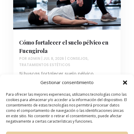
Cómo fortalecer el suelo pélvico en
Fuengirola
POR
ADMIN
|
JUL 8, 2026
|
CONSEJOS
,
TRATAMIENTOS ESTÉTICOS
Si buscas fortalecer suelo pélvico
Fuengirola con tecnología avanzada y
Gestionar consentimiento
atención profesional, has llegado al lugar
Para ofrecer las mejores experiencias, utilizamos tecnologías como las
indicado. El suelo pélvico es un conjunto de
cookies para almacenar y/o acceder a la información del dispositivo. El
músculos y ligamentos que sostienen los
consentimiento de estas tecnologías nos permitirá procesar datos
como el comportamiento de navegación o las identificaciones únicas
órganos de la pelvis, y su debilitamiento
en este sitio. No consentir o retirar el consentimiento, puede afectar
puede generar problemas...
negativamente a ciertas características y funciones.