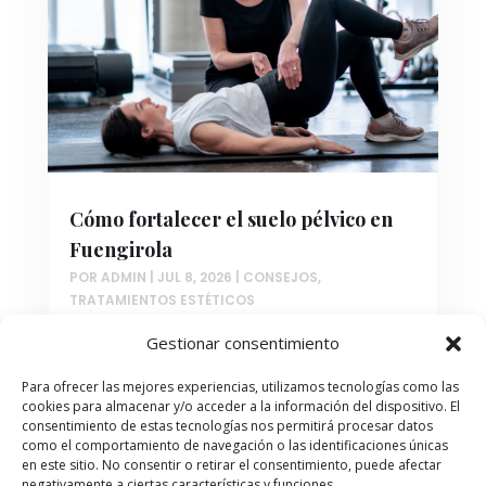
Cómo fortalecer el suelo pélvico en
Fuengirola
POR
ADMIN
|
JUL 8, 2026
|
CONSEJOS
,
TRATAMIENTOS ESTÉTICOS
Si buscas fortalecer suelo pélvico
Gestionar consentimiento
Fuengirola con tecnología avanzada y
Para ofrecer las mejores experiencias, utilizamos tecnologías como las
atención profesional, has llegado al lugar
cookies para almacenar y/o acceder a la información del dispositivo. El
indicado. El suelo pélvico es un conjunto de
consentimiento de estas tecnologías nos permitirá procesar datos
músculos y ligamentos que sostienen los
como el comportamiento de navegación o las identificaciones únicas
en este sitio. No consentir o retirar el consentimiento, puede afectar
órganos de la pelvis, y su debilitamiento
negativamente a ciertas características y funciones.