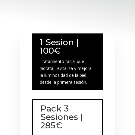
1 Sesion |
100€
Tratamiento facial que
hidrata, revitaliza y mejora
la luminosidad de la piel
desde la primera sesión.
Pack 3
Sesiones |
285€